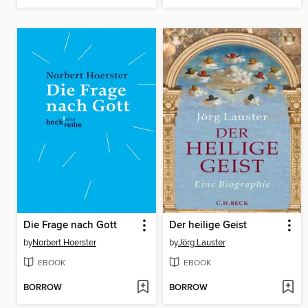
Die Frage nach Gott
Der heilige Geist
by
Norbert Hoerster
by
Jörg Lauster
EBOOK
EBOOK
BORROW
BORROW