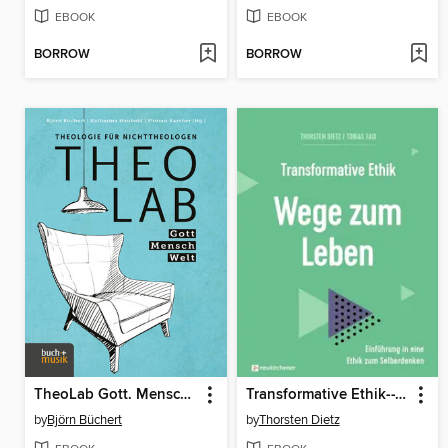
EBOOK
EBOOK
BORROW
BORROW
TheoLab Gott. Mensch. Welt.
Transformative Ethik--Wege zum Leben
by
Björn Büchert
by
Thorsten Dietz