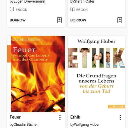
by
Eugen Drewermann
by
Stefan Oster
EBOOK
EBOOK
BORROW
BORROW
Feuer
Ethik
by
Claudia Sticher
by
Wolfgang Huber