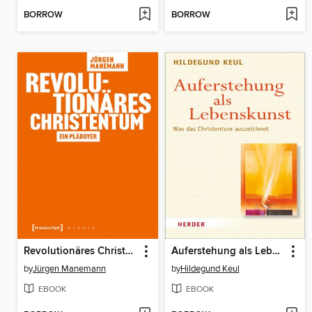
BORROW
BORROW
Revolutionäres Christentum
Auferstehung als Lebenskunst
by
Jürgen Manemann
by
Hildegund Keul
EBOOK
EBOOK