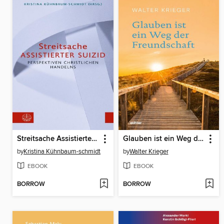
Streitsache Assistierter Suizid
Glauben ist ein Weg der Freundschaft
by
Kristina Kühnbaum-schmidt
by
Walter Krieger
EBOOK
EBOOK
BORROW
BORROW