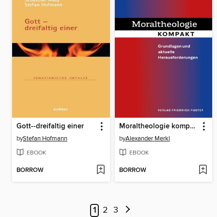
Gott--dreifaltig einer
Moraltheologie kompakt
by
Stefan Hofmann
by
Alexander Merkl
EBOOK
EBOOK
BORROW
BORROW
1
2
3