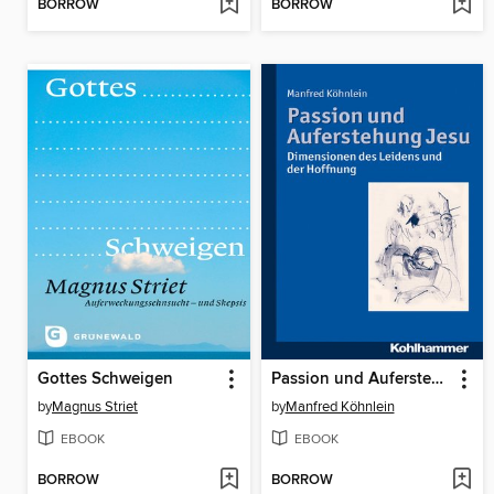
BORROW
BORROW
Gottes Schweigen
Passion und Auferstehung Jesu
by
Magnus Striet
by
Manfred Köhnlein
EBOOK
EBOOK
BORROW
BORROW